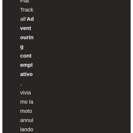
Flat
Track
all’
Ad
vent
ourin
g
cont
empl
ativo
,
vivia
mo la
moto
annul
lando