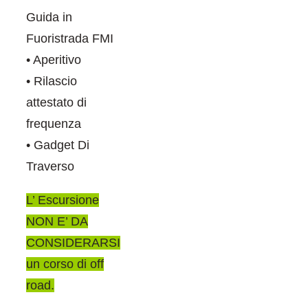
Guida in
Fuoristrada FMI
• Aperitivo
• Rilascio
attestato di
frequenza
• Gadget Di
Traverso
L’ Escursione
NON E’ DA
CONSIDERARSI
un corso di off
road.