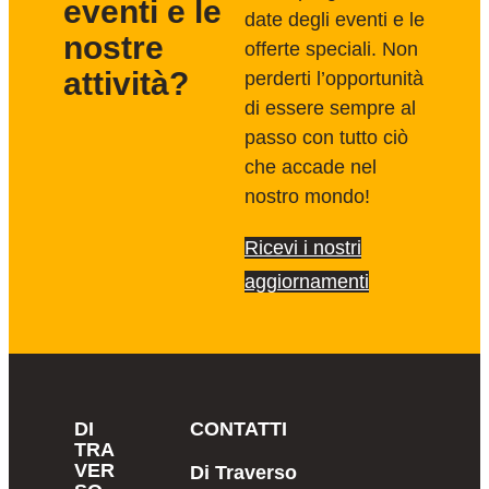
eventi e le
date degli eventi e le
nostre
offerte speciali. Non
attività?
perderti l’opportunità
di essere sempre al
passo con tutto ciò
che accade nel
nostro mondo!
Ricevi i nostri
aggiornamenti
DI
CONTATTI
TRA
VER
Di Traverso