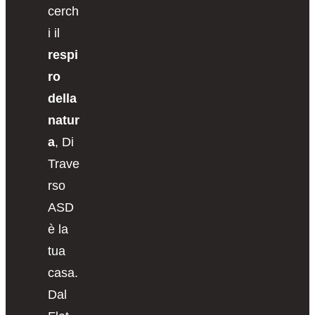
cerch
i il
respi
ro
della
natur
a
, Di
Trave
rso
ASD
è la
tua
casa.
Dal