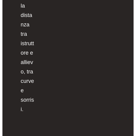
la
dista
nza
tra
istrutt
ore e
alliev
o, tra
curve
e
sorris
i.