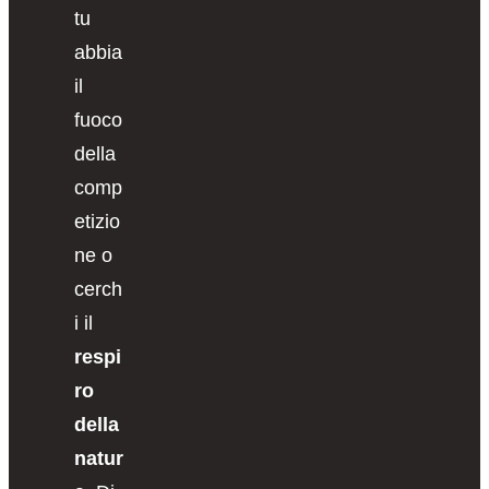
tu
abbia
il
fuoco
della
comp
etizio
ne o
cerch
i il
respi
ro
della
natur