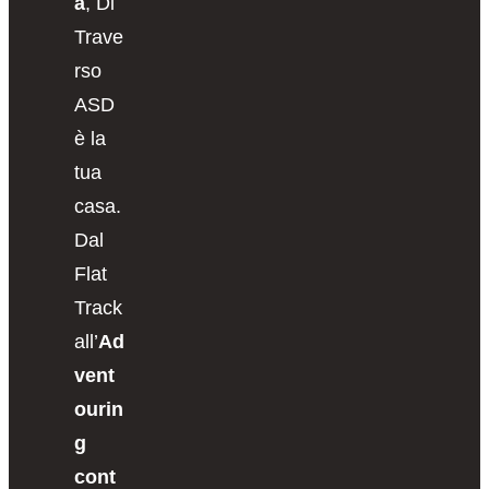
a
, Di
Trave
rso
ASD
è la
tua
casa.
Dal
Flat
Track
all’
Ad
vent
ourin
g
cont