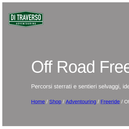
Off Road Free
Percorsi sterrati e sentieri selvaggi, id
Home
/
Shop
/
Adventouring
/
Freeride
/ O