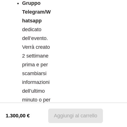
Gruppo
Telegram/W
hatsapp
dedicato
dell’evento.
Verrà creato
2 settimane
prima e per
scambiarsi
informazioni
dell’ultimo
minuto o per
permettere ai
1.300,00
€
Aggiungi al carrello
partecipanti
di