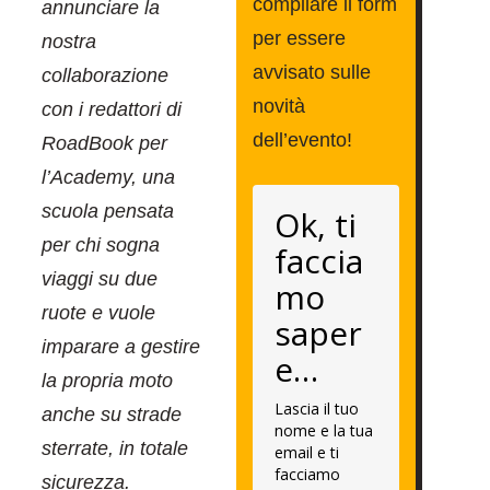
compilare il form
annunciare la
per essere
nostra
avvisato sulle
collaborazione
novità
con i redattori di
dell’evento!
RoadBook per
l’Academy, una
scuola pensata
Ok, ti
per chi sogna
faccia
viaggi su due
mo
ruote e vuole
saper
imparare a gestire
e…
la propria moto
Lascia il tuo
anche su strade
nome e la tua
sterrate, in totale
email e ti
facciamo
sicurezza.