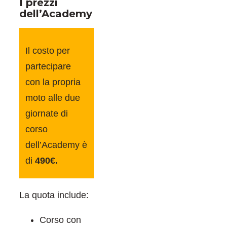
I prezzi
dell’Academy
Il costo per
partecipare
con la propria
moto alle due
giornate di
corso
dell’Academy è
di
490€.
La quota include:
Corso con