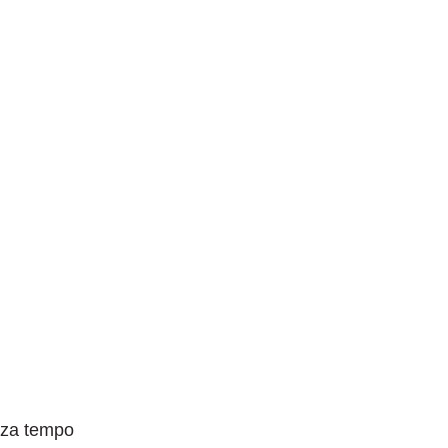
BASSADORS
COLLABORAZIONI
ACCOUNT
– Viaggio in
a tempo
enza tempo