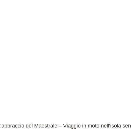
ESPERIENZE
ADVENTOURING
AM
 del Maestrale 
ell’isola senz
L’abbraccio del Maestrale – Viaggio in moto nell’isola s