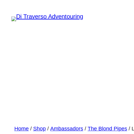
L’abbraccio
moto n
Home
/
Shop
/
Ambassadors
/
The Blond Pipes
/ 