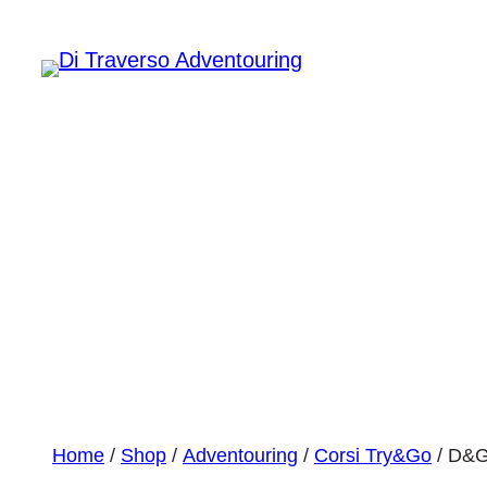
TRY&GO Cors
Home
/
Shop
/
Adventouring
/
Corsi Try&Go
/ D&G