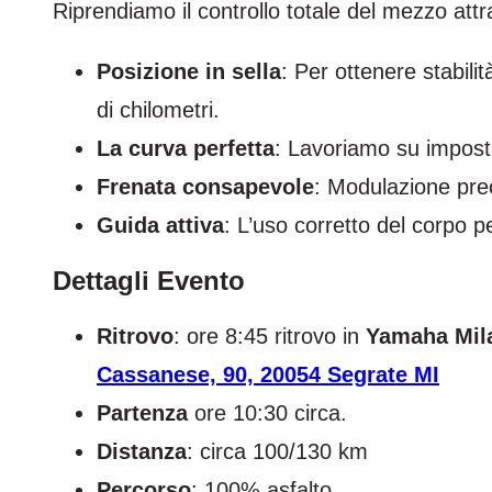
Riprendiamo il controllo totale del mezzo attr
Posizione in sella
: Per ottenere stabil
di chilometri.
La curva perfetta
: Lavoriamo su imposta
Frenata consapevole
: Modulazione pre
Guida attiva
: L’uso corretto del corpo p
Dettagli Evento
Ritrovo
: ore 8:45 ritrovo in
Yamaha Mil
Cassanese, 90, 20054 Segrate MI
Partenza
ore 10:30 circa.
Distanza
: circa 100/130 km
Percorso
: 100% asfalto