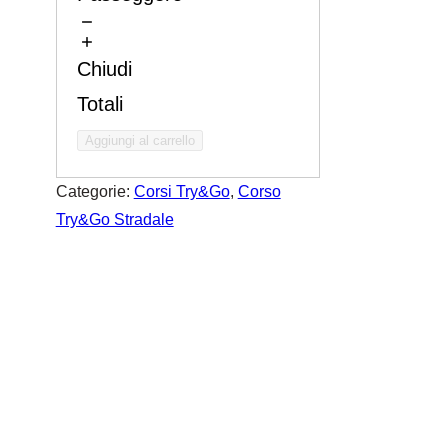
Chiudi
Totali
Aggiungi al carrello
Categorie:
Corsi Try&Go
, 
Corso
Try&Go Stradale