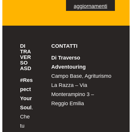
aggiornamenti
DI
CONTATTI
TRA
VER
Di Traverso
SO
Adventouring
ASD
Campo Base, Agriturismo
#Res
La Razza – Via
pect
Monterampino 3 –
Your
Reggio Emilia
Soul
.
Che
tu