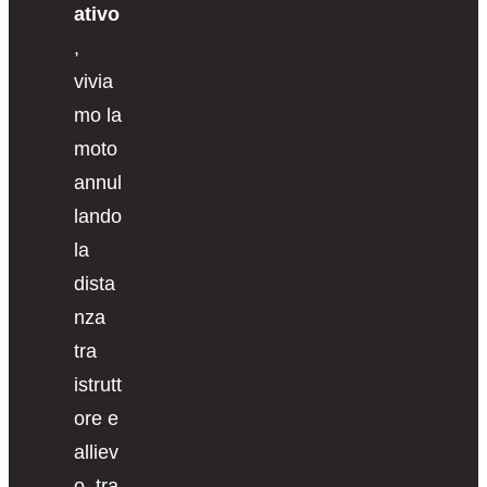
ativo
,
vivia
mo la
moto
annul
lando
la
dista
nza
tra
istrutt
ore e
alliev
o, tra