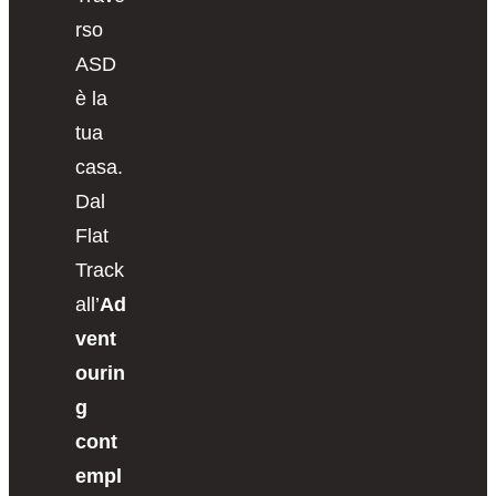
rso
ASD
è la
tua
casa.
Dal
Flat
Track
all’
Ad
vent
ourin
g
cont
empl