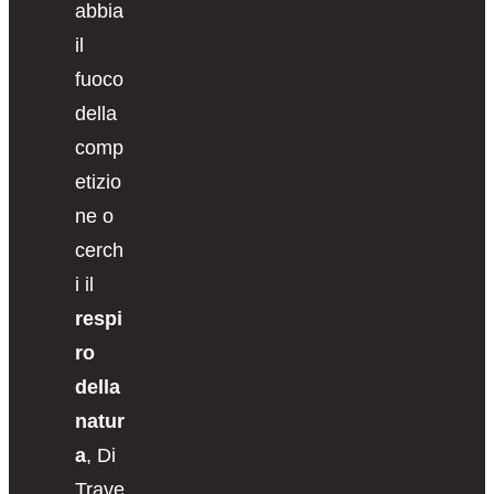
abbia
il
fuoco
della
comp
etizio
ne o
cerch
i il
respi
ro
della
natur
a
, Di
Trave